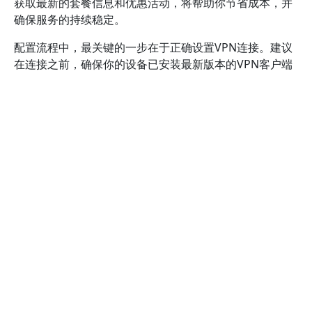
获取最新的套餐信息和优惠活动，将帮助你节省成本，并
确保服务的持续稳定。
配置流程中，最关键的一步在于正确设置VPN连接。建议
在连接之前，确保你的设备已安装最新版本的VPN客户端
软件。打开客户端后，选择位于欧洲的服务器节点，避免
使用自动连接功能，因为手动选择服务器可以更精准地满
足游戏的低延迟需求。连接成功后，可以通过一些测速工
具（如Speedtest）验证实际的网速和延迟，确保符合游
戏体验的要求。若发现连接速度不理想，可以尝试切换不
同的欧洲节点，寻找最优的线路。值得注意的是，保持
VPN软件和驱动程序的更新，也是保障连接稳定的重要措
施。
在实际操作中，建议你将VPN连接设置为开机自启，确保
每次游戏前都能快速连接。部分VPN提供商还支持智能连
接功能，自动选择最优节点，减少手动调试的繁琐。此
外，关闭其他占用带宽的应用程序，例如下载工具或视频
流媒体，可以有效提升VPN的传输效率。通过合理配置，
基本可以实现欧服游戏的低延迟和稳定连接，从而享受顺